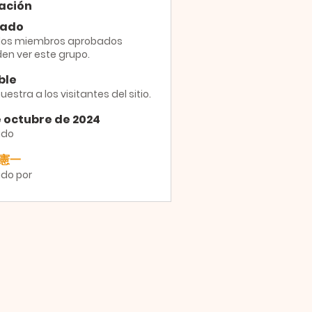
ación
vado
 los miembros aprobados
en ver este grupo.
ble
estra a los visitantes del sitio.
e octubre de 2024
ado
憲一
do por