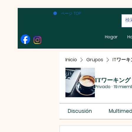
ページ TOP
Hogar
H
Inicio
Grupos
ITワー
ITワーキング
Privado
·
19 miem
Discusión
Multimed