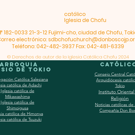
católico
Iglesia de Chofu
〒182-0033 21-3-12 Fujimi-cho, ciudad de Chofu, Toki
orreo electrónico:
sdbchofuchurch@donboscojp.o
Teléfono: 042-482-3937 Fax: 042-481-6339
© Derechos de autor de la Iglesia Católica Chofu 2024
Parroquia
católic
sio de Tokio
Consejo Central Cató
gación Católica Salesiana
Arquidiócesis católi
esia católica de Adachi
Tokio
Iglesia católica de
Instituto Orienta
Mikawashima
Religión
Iglesia católica de
Noticias católicas de
Shimoigusa
Compañía Don Bo
sia católica de Himonya
esia católica de Tsuzuki