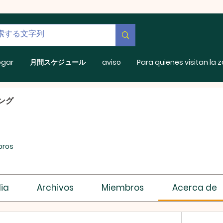
ogar
月間スケジュール
aviso
Para quienes visitan la 
キング
bros
ia
Archivos
Miembros
Acerca de