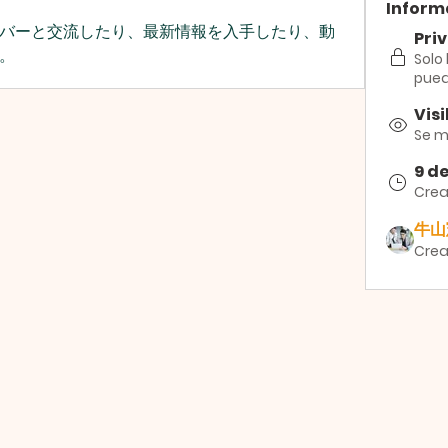
Inform
バーと交流したり、最新情報を入手したり、動
Pri
。
Solo
pued
Visi
Se mu
9 d
Cre
牛山
Crea