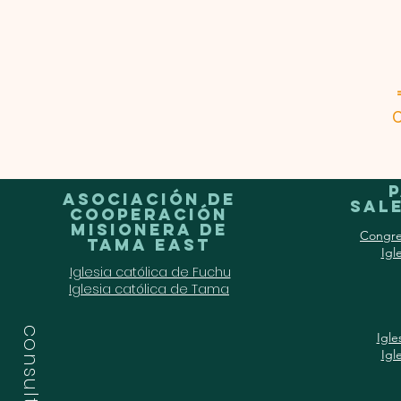
C
Asociación de
Sale
Cooperación
Misionera de
Congre
Tama East
Igl
Iglesia católica de Fuchu
Iglesia católica de Tama
consulta
Igle
Igl