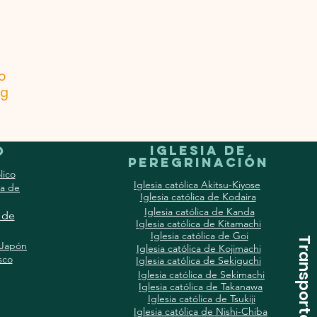
o
rg
Iglesia de
o
peregrinación
lico
Iglesia católica Akitsu-Kiyose
ca de
Iglesia católica de Kodaira
Iglesia católica de Kanda
l de
Iglesia católica de Kitamachi
Iglesia católica de Goi
 Japón
Iglesia católica de Kojimachi
sco
Iglesia católica de Sekiguchi
Iglesia católica de Sekimachi
Iglesia católica de Takanawa
Iglesia católica de Tsukiji
Iglesia católica de Nishi-Chiba