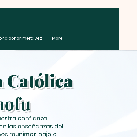
zona por primera vez
More
a
Católica
hofu
uestra confianza
en las enseñanzas del
nos reunimos bajo el