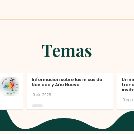
Temas
Información sobre las misas de
Un m
Navidad y Año Nuevo
tranq
invit
adora
10 dic 2025
del 
10 ago