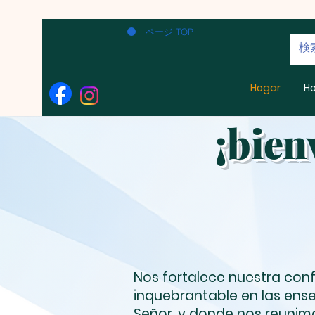
ページ TOP
Hogar
H
¡bien
Nos fortalece nuestra con
inquebrantable en las ens
Señor, y donde nos reunimo