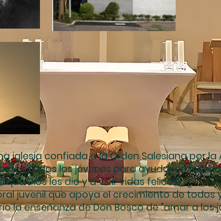
na iglesia confiada a la Orden Salesiana por la
to con todos los jóvenes para ayudarlos a desar
 que Dios les dio y a vivir vidas felices.
ral juvenil que apoya el crecimiento de todos 
io la enseñanza de Don Bosco de "amar a los j