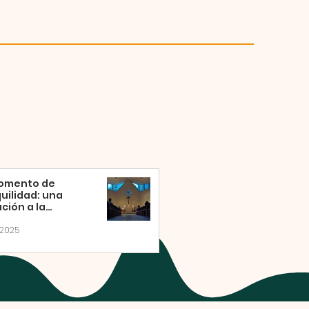
omento de
uilidad: una
ación a la
ción eucarística
sábado
 2025