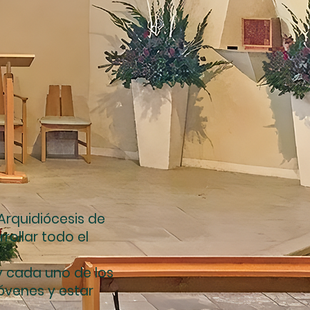
 Arquidiócesis de
rollar todo el
y cada uno de los
óvenes y estar