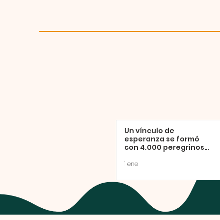
Un vínculo de
esperanza se formó
con 4.000 peregrinos
en la Misa de clausura
del Año Jubilar
1 ene