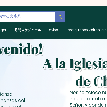
ogar
月間スケジュール
aviso
Para quienes visitan la 
venido!
A
la Iglesi
de C
Nos fortalece n
fianza
inquebrantable 
eñanzas del
Señor, y donde 
s bajo el