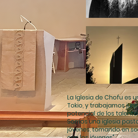
La Iglesia de Chofu es u
Tokio, y trabajamos jun
potencial de los talentos
Somos una iglesia pasto
jóvenes, tomando en ser
con los jóvenes".