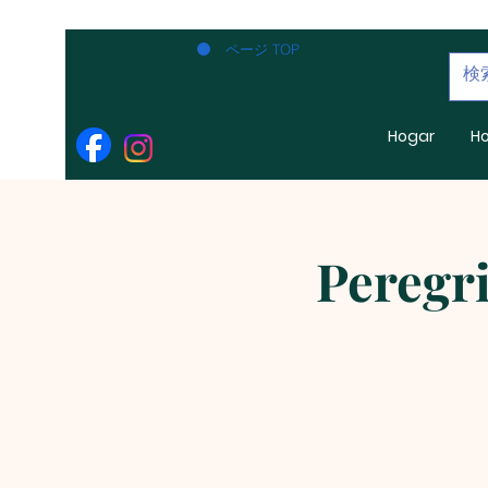
ページ TOP
Hogar
H
Peregri