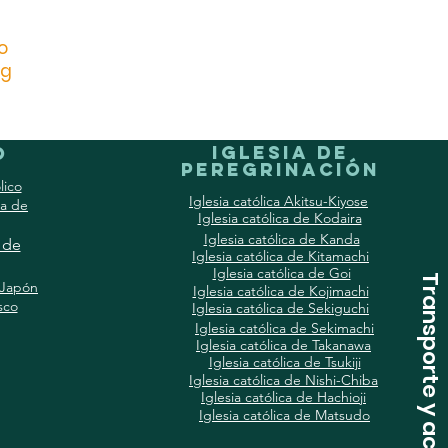
o
rg
Iglesia de
o
peregrinación
lico
Iglesia católica Akitsu-Kiyose
ca de
Iglesia católica de Kodaira
Iglesia católica de Kanda
l de
Iglesia católica de Kitamachi
Iglesia católica de Goi
Transporte y acceso
 Japón
Iglesia católica de Kojimachi
sco
Iglesia católica de Sekiguchi
Iglesia católica de Sekimachi
Iglesia católica de Takanawa
Iglesia católica de Tsukiji
Iglesia católica de Nishi-Chiba
Iglesia católica de Hachioji
Iglesia católica de Matsudo