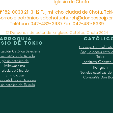
Iglesia de Chofu
〒182-0033 21-3-12 Fujimi-cho, ciudad de Chofu, Toki
orreo electrónico:
sdbchofuchurch@donboscojp.o
Teléfono: 042-482-3937 Fax: 042-481-6339
© Derechos de autor de la Iglesia Católica Chofu 2024
Parroquia
católic
sio de Tokio
Consejo Central Cató
gación Católica Salesiana
Arquidiócesis católi
esia católica de Adachi
Tokio
Iglesia católica de
Instituto Orienta
Mikawashima
Religión
Iglesia católica de
Noticias católicas de
Shimoigusa
Compañía Don Bo
sia católica de Himonya
esia católica de Tsuzuki