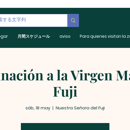
ogar
月間スケジュール
aviso
Para quienes visitan la 
nación a la Virgen M
Fuji
sáb, 18 may
  |  
Nuestra Señora del Fuji