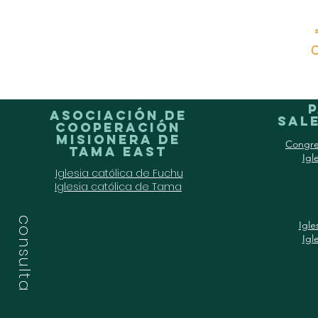
C
Asociación de
Sale
Cooperación
Misionera de
Congre
Tama East
Igl
Iglesia católica de Fuchu
Iglesia católica de Tama
consulta
Igle
Igl