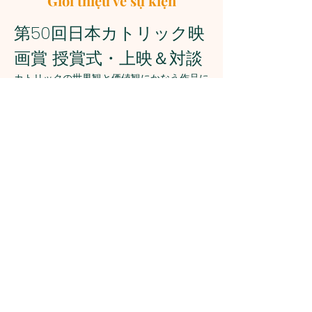
Giới thiệu về sự kiện
第50回日本カトリック映
画賞 授賞式・上映＆対談
カトリックの世界観と価値観にかなう作品に
贈られる「日本カトリック映画賞」の第50
回授賞式が開催されます 。授賞作『ふつう
の子ども』の上映に加え、呉美保監督と晴佐
久昌英神父による対談も行われます 。
日時
：2026年7月5日（日）14:00〜
（13:30開場）
会場
：暁星学園講堂（千代田区富士見1-
2-5）
プログラム
：
授賞式
Hiện thêm