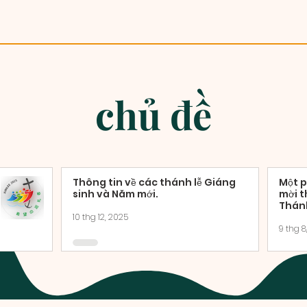
chủ đề
Thông tin về các thánh lễ Giáng
Một p
sinh và Năm mới.
mời t
Thánh
10 thg 12, 2025
9 thg 8