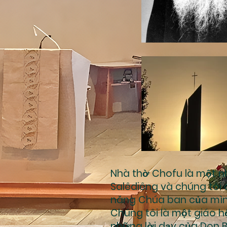
Nhà thờ Chofu là một n
Salêdiêng và chúng tôi 
năng Chúa ban của mình
Chúng tôi là một giáo hộ
những lời dạy của Don B