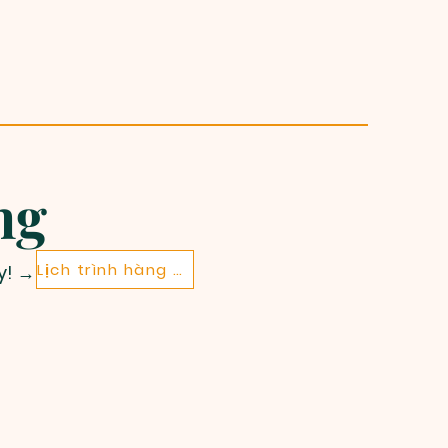
ng
Lịch trình hàng năm
y! →