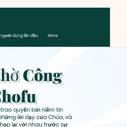
người dùng lần đầu
More
thờ
Công
hofu
trao quyền bởi niềm tin
hững lời dạy của Chúa, và
 họp lại với nhau trước sự