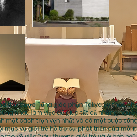
hà thờ được Tổng giáo phận Tokyo ủy thác ch
cùng nhau làm việc để giúp tất cả những người t
 một cách trọn vẹn nhất và có một cuộc sống
i mục vụ giới trẻ hỗ trợ sự phát triển của mỗi n
osco về việc “yêu thương giới trẻ và ở bên họ”.