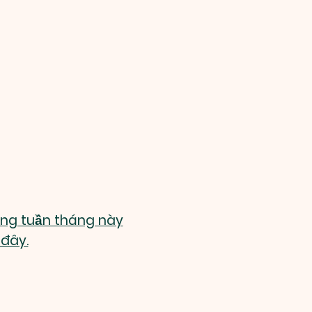
ong tuần tháng này
 đây.