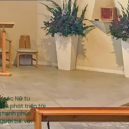
o các Nữ tu
rẻ phát triển tài
 hạnh phúc.
gười trẻ, với