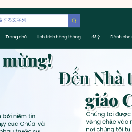
Trang chủ
lịch trình hàng tháng
để ý
Dành cho 
 mừng!
Đến Nhà 
giáo
C
Chúng tôi được 
 bởi niềm tin
vững chắc vào n
ạy của Chúa, và
nơi chúng tôi tụ
i nhau trước sự