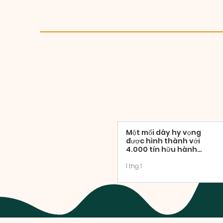
Một mối dây hy vọng
được hình thành với
4.000 tín hữu hành
hương tại Thánh lễ bế
mạc Năm Thánh.
1 thg 1