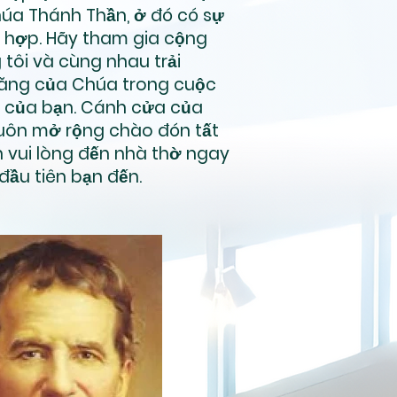
húa Thánh Thần, ở đó có sự
 hợp. Hãy tham gia cộng
tôi và cùng nhau trải
ăng của Chúa trong cuộc
 của bạn. Cánh cửa của
uôn mở rộng chào đón tất
n vui lòng đến nhà thờ ngay
 đầu tiên bạn đến.