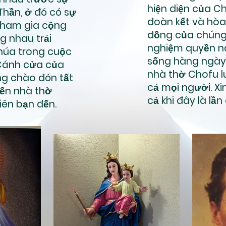
hiện diện của C
Thần, ở đó có sự
đoàn kết và hòa
tham gia cộng
đồng của chúng 
g nhau trải
nghiệm quyền n
húa trong cuộc
sống hàng ngày
Cánh cửa của
nhà thờ Chofu l
ng chào đón tất
cả mọi người. Xi
đến nhà thờ
cả khi đây là lần
tiên bạn đến.