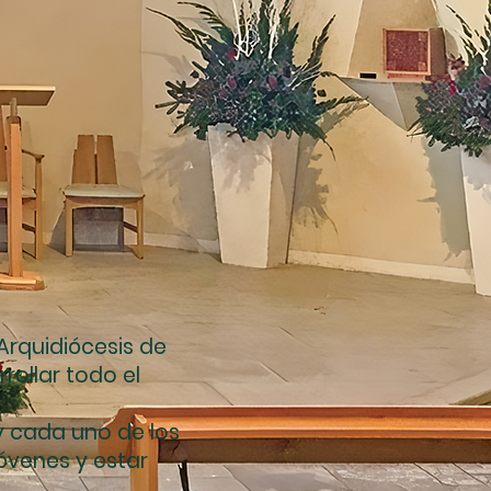
 Arquidiócesis de
rollar todo el
y cada uno de los
óvenes y estar