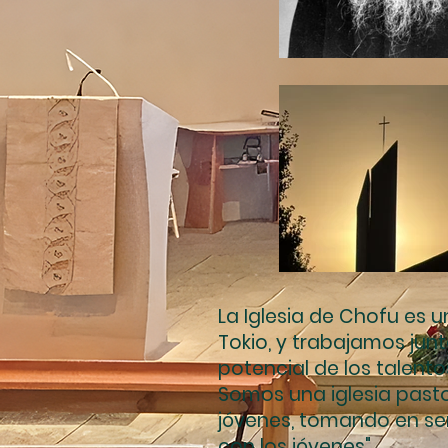
La Iglesia de Chofu es u
Tokio, y trabajamos jun
potencial de los talentos
Somos una iglesia pasto
jóvenes, tomando en ser
con los jóvenes".