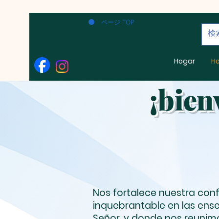
ページ TOP
Hogar
H
¡bien
Nos fortalece nuestra con
inquebrantable en las ens
Señor, y donde nos reunimo