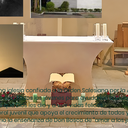
na iglesia confiada a la Orden Salesiana por la
to con todos los jóvenes para ayudarlos a desar
 que Dios les dio y a vivir vidas felices.
ral juvenil que apoya el crecimiento de todos 
io la enseñanza de Don Bosco de "amar a los j