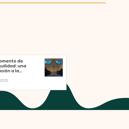
omento de
uilidad: una
ación a la
ción eucarística
sábado
 2025