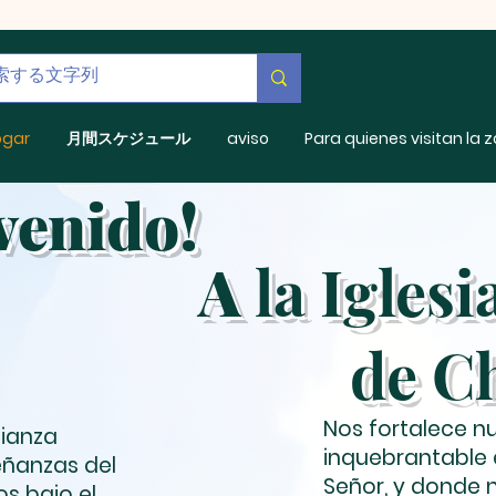
ogar
月間スケジュール
aviso
Para quienes visitan la 
venido!
A
la Iglesi
de C
Nos fortalece n
fianza
inquebrantable 
eñanzas del
Señor, y donde 
s bajo el