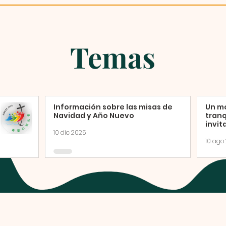
Temas
Información sobre las misas de
Un m
Navidad y Año Nuevo
tranq
invit
adora
10 dic 2025
del 
10 ago