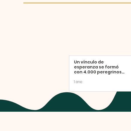
Un vínculo de
esperanza se formó
con 4.000 peregrinos
en la Misa de clausura
del Año Jubilar
1 ene