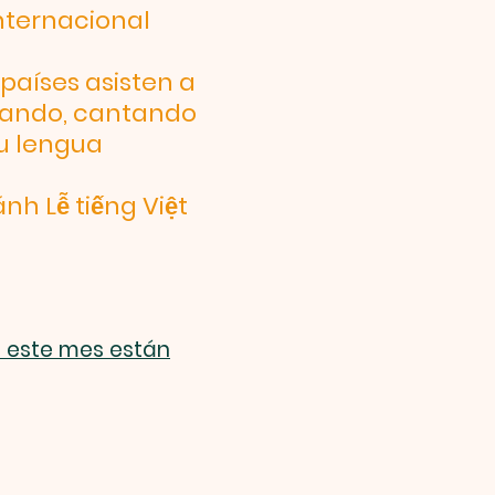
Internacional
países asisten a
ezando, cantando
u lengua
nh Lễ tiếng Việt
e este mes están