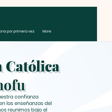
zona por primera vez
More
a
Católica
hofu
uestra confianza
en las enseñanzas del
nos reunimos bajo el