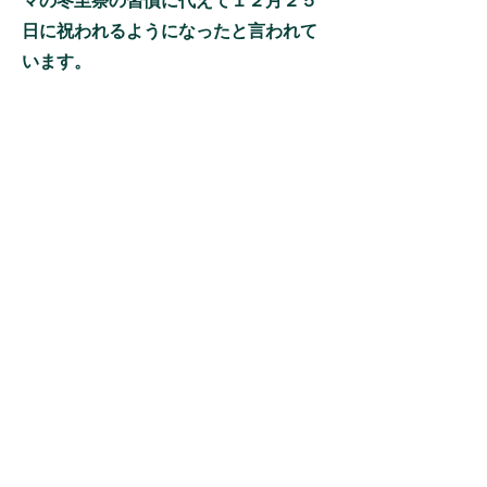
マの冬至祭の習慣に代えて１２月２５
日に祝われるようになったと言われて
います。
復活祭（イースター）はどんな
お祭りですか？
イエスの復活は、キリスト教信者の
最も大きな喜びです。イエスが十字
架につけられて死んで葬られたあと
３日目に復活したことをお祝いしま
す。
復活は単なる蘇生ではなく、神はイ