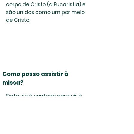
corpo de Cristo (a Eucaristia) e
são unidos como um por meio
de Cristo.
Como posso assistir à
missa?
Sinta-se à vontade para vir à
missa a qualquer momento.
Por favor, junte-se a nós
cantando hinos e ouvindo as
leituras da Bíblia com os outros