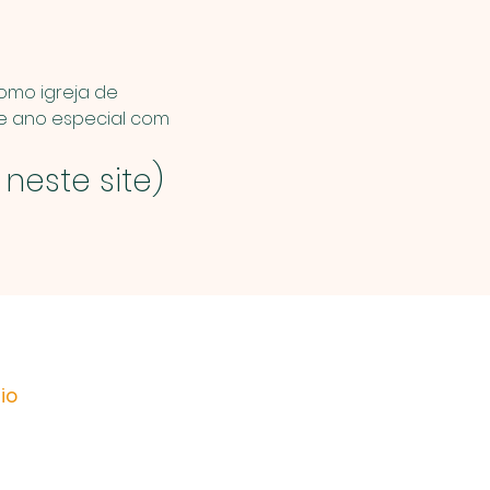
omo igreja de 
e ano especial com 
neste site)
io