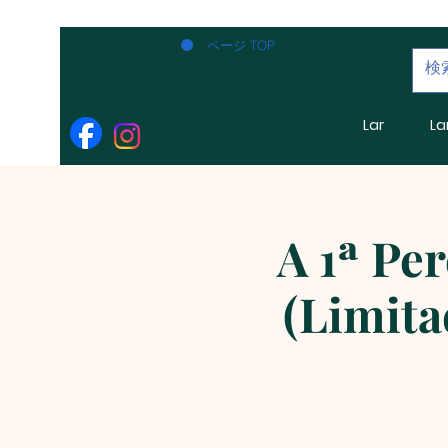
ページ TOP
Lar
La
A 1ª Pe
(Limita