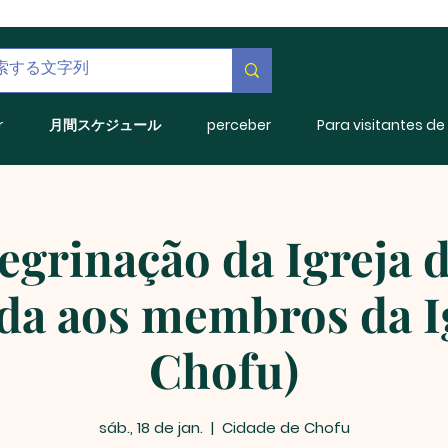
r
月間スケジュール
perceber
Para visitantes d
regrinação da Igreja 
da aos membros da I
Chofu)
sáb., 18 de jan.
  |  
Cidade de Chofu