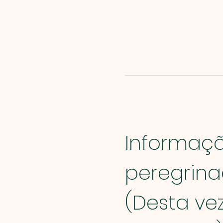
Informaçõ
peregrin
(Desta vez