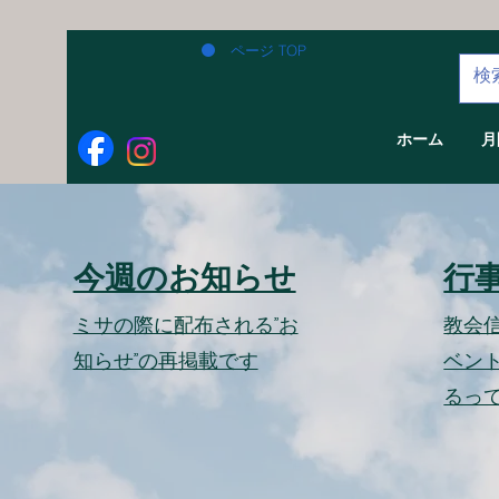
ページ TOP
ホーム
月
今週のお知らせ
行
​ミサの際に配布される”お
教会
知らせ”の再掲載です
ベン
るっ