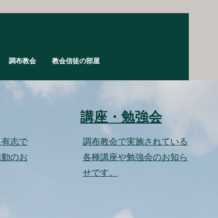
調布教会
教会信徒の部屋
講座・勉強会
、有志で
​調布教会で実施されている
活動のお
各種講座や勉強会のお知ら
せです。