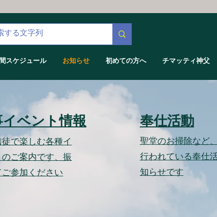
間スケジュール
お知らせ
初めての方へ
チマッティ神父
事イベント情報
奉仕活動
​聖堂のお掃除など
信徒で楽しむ各種イ
行われている奉仕
トのご案内です、振
知らせです
てご参加ください