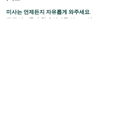
미사는 언제든지 자유롭게 와주세요.
주위 신도들과 함께 성가를 부르고 성
경 낭독을 들어주시면 괜찮습니다. 헌
금은 자유입니다 (의무는 아닙니다).
미사의 후반에 「평화의 인사」가 있
습니다. 「주님의 평화」라고 말해,
주위의 분과 인사(회석)해 주세요.
미사의 마지막에는
성체배령
(세이타
이하하이쇼)이 행해집니다. 성도들은
둥근 빵에 계신 그리스도(성체)를 받
습니다.
성배는 가톨릭 세례를 받은 신도들에
게만 국한되지만, 세례를 아직 받지
못한 분은 대신 축복을 받을 수 있습
니다.
신자와 마찬가지로 줄을 서서 성직자