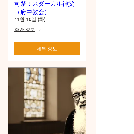
司祭：スダーカル神父
（府中教会）
11월 10일 (화)
추가 정보
세부 정보