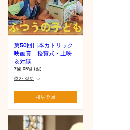
第50回日本カトリック
映画賞 授賞式・上映
＆対談
7월 05일 (일)
추가 정보
세부 정보