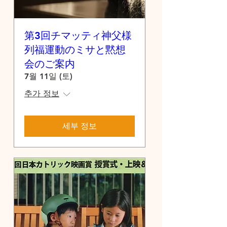
第3回チマッティ神父様
列福運動のミサと黙想
会のご案内
7월 11일 (토)
추가 정보
세부 정보