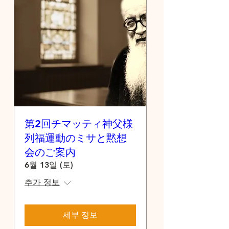
第2回チマッティ神父様
列福運動のミサと黙想
会のご案内
6월 13일 (토)
추가 정보
세부 정보