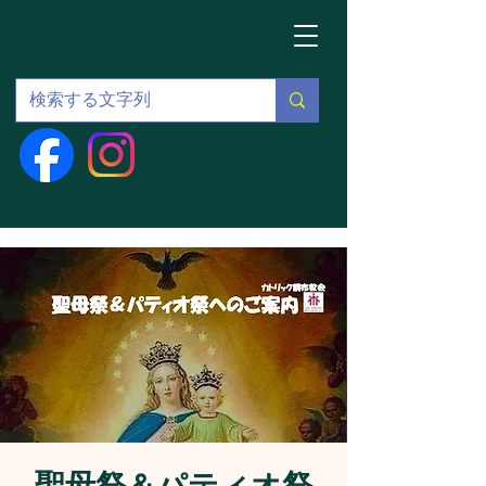
聖母祭＆パティオ祭