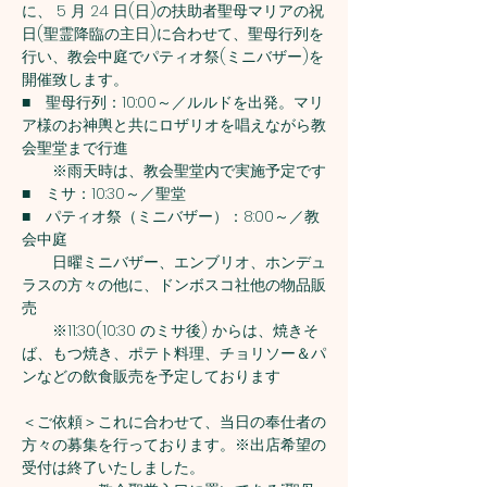
に、 5 月 24 日(日)の扶助者聖母マリアの祝
日(聖霊降臨の主日)に合わせて、聖母行列を
行い、教会中庭でパティオ祭(ミニバザー)を
開催致します。
■　聖母行列：10:00～／ルルドを出発。マリ
ア様のお神輿と共にロザリオを唱えながら教
会聖堂まで行進
　　※雨天時は、教会聖堂内で実施予定です
■　ミサ：10:30～／聖堂　　
■　パティオ祭（ミニバザー）：8:00～／教
会中庭
　　日曜ミニバザー、エンブリオ、ホンデュ
ラスの方々の他に、ドンボスコ社他の物品販
売
　　※11:30(10:30 のミサ後) からは、焼きそ
ば、もつ焼き、ポテト料理、チョリソー＆パ
ンなどの飲食販売を予定しております
＜ご依頼＞これに合わせて、当日の奉仕者の
方々の募集を行っております。※出店希望の
受付は終了いたしました。