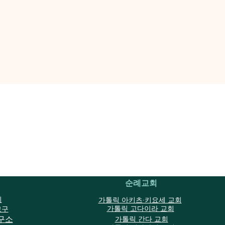
2 대)
순례교회
회
가톨릭 아키츠·키요세 교회
가톨릭 고다이라 교회
교구
구소
가톨릭 간다 교회
사무소에 제출해 주세요. 참가비