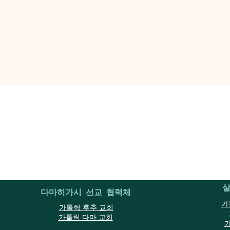
인원수
살
다마히가시 선교 협력체
가
가톨릭 후추 교회
가톨릭 다마 교회
가
□신청:4월 7일(일)~5월 