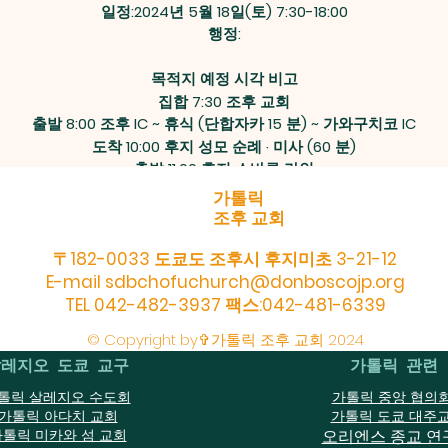
일정:2024년 5월 18일(토) 7:30-18:00
행정:
목적지 예정 시각 비고
집합 7:30 조후 교회
출발 8:00 조후 IC ~ 휴식 (단합자카 15 분) ~ 가와구치코 IC
도착 10:00 후지 성모 순례 · 미사 (60 분)
출발 11:00 후지 스바루 라인
도착 11:45 후지산 고아메 산책·휴식(30분)
가톨릭
출발 12:15 후지 스바루 라인 ~ 야마나카 호
조후 교회
도착 13:00 점심 · 수도원 내 성모 순례 외 (90 분)
〒182-0033 도쿄도 조후시 후지미초 3-21-12
출발 14:30 야마나카코 IC~휴식(담합자카 15분)~ 조후 IC
E-mail
sdbchofuchurch@donboscojp.org
도착 18:00 조후 교회
TEL 042-482-3937 팩스:042-481-6339
 : 70 명 (일반 신도 50 명, 일요일 학교 · 중고생회 20 명, 대형 버스 
© Copyright by✞가톨릭 조후 교회 2024
레지오 도쿄 교구
가톨릭 관련
□참가비:3000엔/어른 1000엔/어린이
희망에 따라 점심 (도시락과 차)를 700 엔으로 신청할 수 있습니다.
톨릭 살레지오 수도회
가톨릭 중앙 협의
가톨릭 아다치 교회
가톨릭 도쿄 대주
톨릭 미카와 섬 교회
오리엔스 종교 연
5일(일) 선착순으로 정원이 되면 마감합니다. 아래의 신청 용지를 교회 