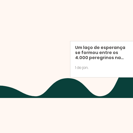
Um laço de esperança
se formou entre os
4.000 peregrinos na
missa de
encerramento do Ano
1 de jan.
Jubilar.