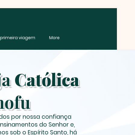
e primeira viagem
More
ja
Católica
hofu
dos por nossa confiança
ensinamentos do Senhor e,
os sob o Espírito Santo, há