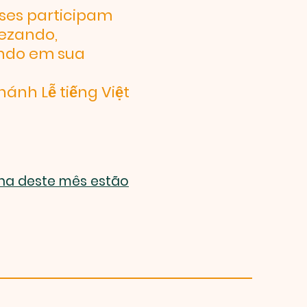
íses participam
rezando,
ando em sua
ánh Lễ tiếng Việt
ana deste mês estão