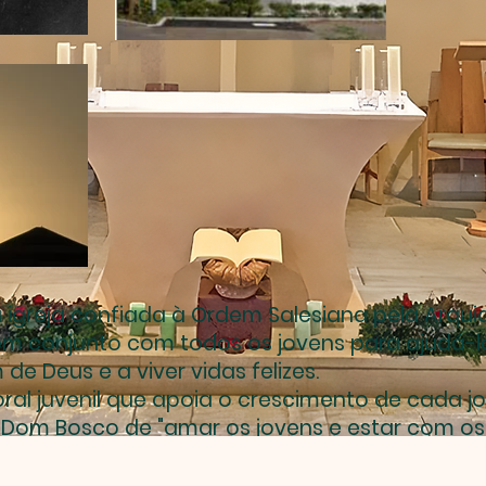
 igreja confiada à Ordem Salesiana pela Arqui
em conjunto com todos os jovens para ajudá-l
e Deus e a viver vidas felizes.
ral juvenil que apoia o crescimento de cada j
 Dom Bosco de "amar os jovens e estar com os 