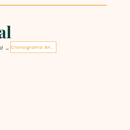
al
Cronograma Anual
i! →