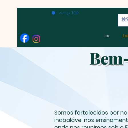
ページ TOP
Lar
La
Bem-
Somos fortalecidos por n
inabalável nos ensinament
onde nos reunimos sob o Es