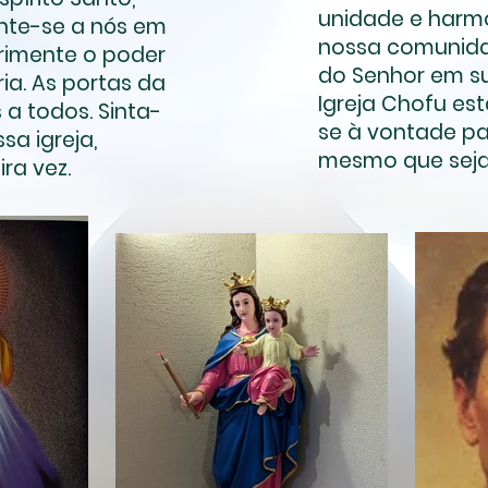
unidade e harmo
nte-se a nós em
nossa comunida
rimente o poder
do Senhor em su
ia. As portas da
Igreja Chofu est
 a todos. Sinta-
se à vontade par
sa igreja,
mesmo que seja 
ra vez.