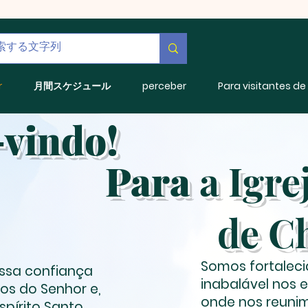
r
月間スケジュール
perceber
Para visitantes d
vindo!
Para
a Igre
de C
Somos fortaleci
ossa confiança
inabalável nos 
os do Senhor e,
onde nos reunim
pírito Santo,