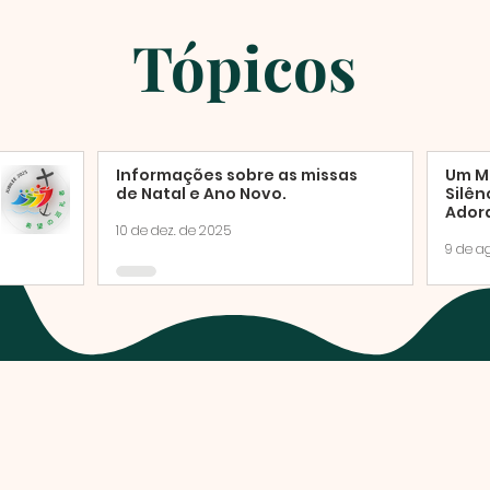
Tópicos
Informações sobre as missas
Um M
de Natal e Ano Novo.
Silên
Adora
de S
10 de dez. de 2025
9 de a