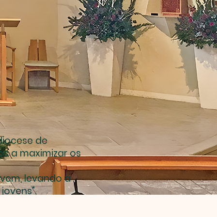
diocese de
os a maximizar os
ovem, levando a
jovens".