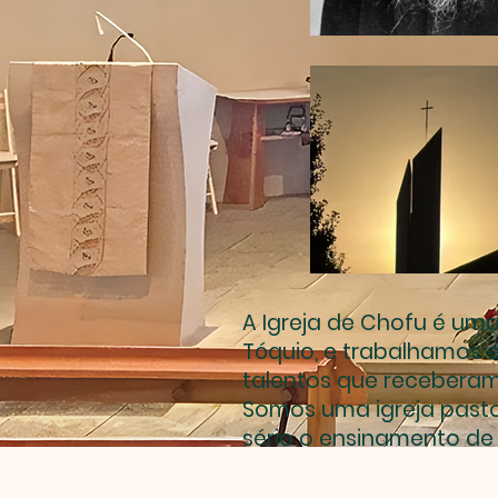
A Igreja de Chofu é uma
Tóquio, e trabalhamos 
talentos que receberam d
Somos uma igreja pasto
sério o ensinamento de