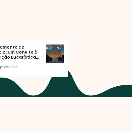
omento de
cio: Um Convite à
ção Eucarística
ábado
go. de 2025