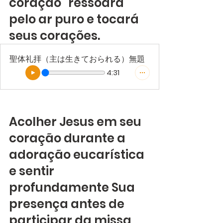
coração" ressoará 
pelo ar puro e tocará 
seus corações.
聖体礼拝（主は生きておられる）無題
4:31
Acolher Jesus em seu 
coração durante a 
adoração eucarística 
e sentir 
profundamente Sua 
presença antes de 
participar da missa 