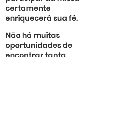
certamente 
enriquecerá sua fé.
Não há muitas 
oportunidades de 
encontrar tanta 
tranquilidade e 
concentração em 
Deus no coração da 
cidade. Quero 
compartilhar este 
momento abençoado
com o máximo de 
pessoas possível.