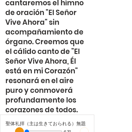
cantaremos el himno 
de oración "El Señor 
Vive Ahora" sin 
acompañamiento de 
órgano. Creemos que 
el cálido canto de "El 
Señor Vive Ahora, Él 
está en mi Corazón" 
resonará en el aire 
puro y conmoverá 
profundamente los 
corazones de todos.
聖体礼拝（主は生きておられる）無題
4:31